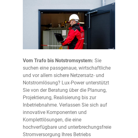
Energietechnik
Flughafentechnik
Über uns
Gebäudesystemtechnik
Banken
Aktuelles
Sicherheitstechnik
Produzierende Unternehmen
Kontakt
Wartung & Service
Impressum
Vom Trafo bis Notstromsystem:
Sie
suchen eine passgenaue, wirtschaftliche
und vor allem sichere Netzersatz- und
Datenschutz
Notstromlösung? Lux-Power unterstützt
Sie von der Beratung über die Planung,
©2026 Lux-Power S.á.r.l.
Projektierung, Realisierung bis zur
Inbetriebnahme. Verlassen Sie sich auf
innovative Komponenten und
Komplettlösungen, die eine
hochverfügbare und unterbrechungsfreie
Stromversorgung Ihres Betriebs