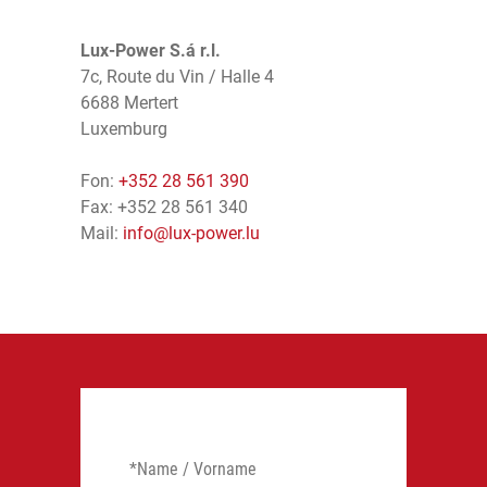
Energietechnik
Flughafentechnik
Über uns
Lux-Power S.á r.l.
Gebäudesystemtechnik
Banken
Aktuelles
7c, Route du Vin / Halle 4
6688 Mertert
Luxemburg
Sicherheitstechnik
Produzierende Unternehmen
Kontakt
Fon:
+352 28 561 390
Fax: +352 28 561 340
Wartung & Service
Impressum
Mail:
info@lux-power.lu
Datenschutz
©2026 Lux-Power S.á.r.l.